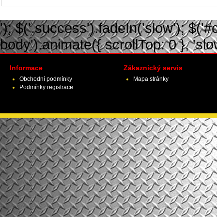
'); $('.success').fadeIn('slow'); $('#ca
body').animate({ scrollTop: 0 }, 'slow')
Informace
Zákaznický servis
Obchodní podmínky
Mapa stránky
Podmínky registrace