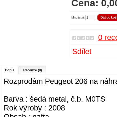
Cena: 0,0
Množství:
0 rec
Sdílet
Popis
Recenze (0)
Rozprodám Peugeot 206 na náhrad
Barva : šedá metal, č.b. M0TS
Rok výroby : 2008
Obsah : nafta