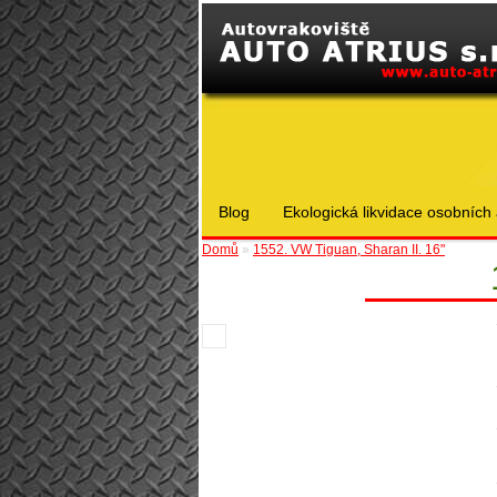
Blog
Ekologická likvidace osobních 
Domů
»
1552. VW Tiguan, Sharan II. 16"