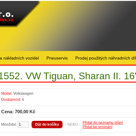
a nákladních vozidel
Pneuservis
Prodej použitých náhradních dí
1552. VW Tiguan, Sharan II. 16
Model:
Volkswagen
Dostupnost:
4
Cena: 700,00 Kč
Přidat do seznamu přání
Množství:
- NEBO -
Přidat ke srovnání