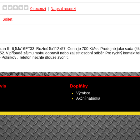
0 recenzí
|
Napsat recenzi
Sdílet
an II.
- 6,5Jx16ET33. Rozteč 5x112x57. Cena je 700 Kč/ks. Prodejné jako sada (4ks
52. V případě zájmu mohu dopravit nebo zajistit osobní odběr. Pro rychlý kontakt t
 Pokřikov . Telefon nechte dlouze zvonit.
scrollTop: 0 }, 'slow'); } } }); }); //-->
vis
Doplňky
Výrobce
Akční nabídka