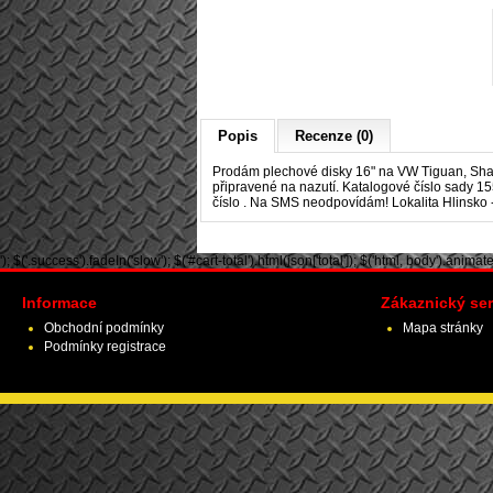
Popis
Recenze (0)
Prodám plechové disky 16" na
VW Tiguan, Shar
připravené na nazutí. Katalogové číslo sady 15
číslo . Na SMS neodpovídám! Lokalita Hlinsko -
'); $('.success').fadeIn('slow'); $('#cart-total').html(json['total']); $('html, body').animate({ 
Informace
Zákaznický ser
Obchodní podmínky
Mapa stránky
Podmínky registrace