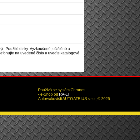
). Použité disky. Vyzkoušené, očištěné a
elefonujte na uvedené číslo a uveďte katalogové
Používá se systém Chronos
- e-Shop od
RA-LIT
Autovrakovišti AUTO ATRIUS s.r.o., © 2025