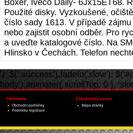
Boxer, Iveco Daily
- 6Jx15ET68. R
Použité disky. Vyzkoušené, očišt
číslo sady 1613. V případě zájmu
nebo zajistit osobní odběr. Pro ry
a uveďte katalogové číslo. Na SM
Hlinsko v Čechách. Telefon nechte
'); $('.success').fadeIn('slow'); $('#ca
body').animate({ scrollTop: 0 }, 'slow')
Informace
Zákaznický servis
Obchodní podmínky
Mapa stránky
Podmínky registrace