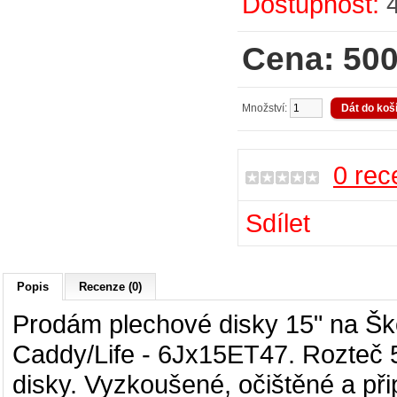
Dostupnost:
Cena: 500
Množství:
0 rec
Sdílet
Popis
Recenze (0)
Prodám plechové disky 15" na
Šk
Caddy/Life
- 6Jx15ET47. Rozteč 5
disky. Vyzkoušené, očištěné a při