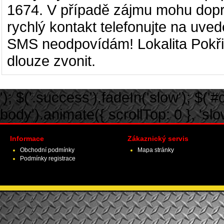
1674. V případě zájmu mohu doprav
rychlý kontakt telefonujte na uve
SMS neodpovídám! Lokalita Pokři
dlouze zvonit.
'); $('.success').fadeIn('slow'); $('#ca
body').animate({ scrollTop: 0 }, 'slow')
Informace
Zákaznický servis
Obchodní podmínky
Mapa stránky
Podmínky registrace