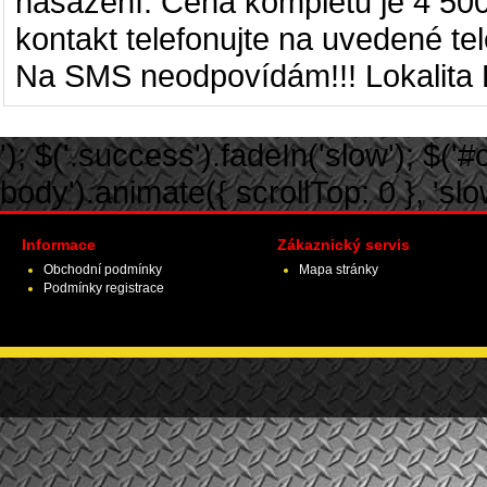
nasazení. Cena kompletu je 4 500
kontakt telefonujte na uvedené tel
Na SMS neodpovídám!!! Lokalita P
'); $('.success').fadeIn('slow'); $('#ca
body').animate({ scrollTop: 0 }, 'slow')
Informace
Zákaznický servis
Obchodní podmínky
Mapa stránky
Podmínky registrace