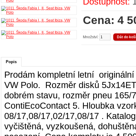
Dostupnost:
Cena: 4 5
Množství:
Popis
Prodám kompletní letní originální
VW Polo.
Rozměr disků 5
Jx14E
dobrém stavu, rozměr pneu 165/
ContiEcoContact 5
. Hloubka vz
08/17,08/17,02/17,08/17
. Katalo
vyčištěná, vyzkoušená, dohuštěná