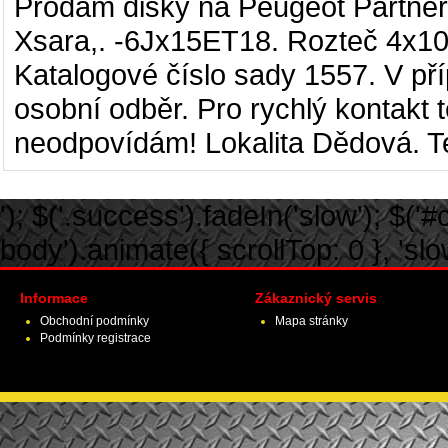
Prodám disky na Peugeot
Partner
Xsara,
.
-
6Jx15ET18
. Rozteč 4
x1
Katalogové číslo sady 1557. V pří
osobní odběr. Pro rychlý kontakt 
neodpovídám! Lokalita Dědová. Te
'); $('.success').fadeIn('slow'); $('#ca
body').animate({ scrollTop: 0 }, 'slow')
Informace
Zákaznický servis
Obchodní podmínky
Mapa stránky
Podmínky registrace