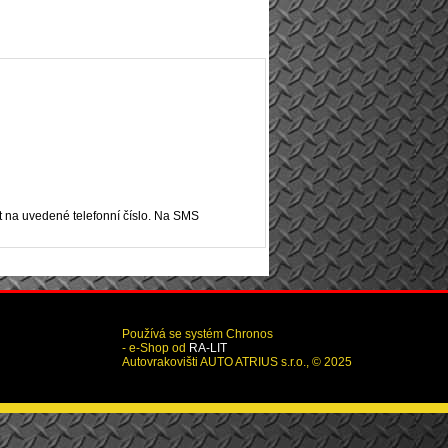
akt na uvedené telefonní číslo. Na SMS
Používá se systém Chronos
- e-Shop od
RA-LIT
Autovrakovišti AUTO ATRIUS s.r.o., © 2025