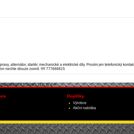
ravy, alternátor, startér, mechanické a elektrické díly. Prosím jen telefonický kont
on nechte dlouze zvonit. !!!!! 777666815
scrollTop: 0 }, 'slow'); } } }); }); //-->
vis
Doplňky
Výrobce
Akční nabídka