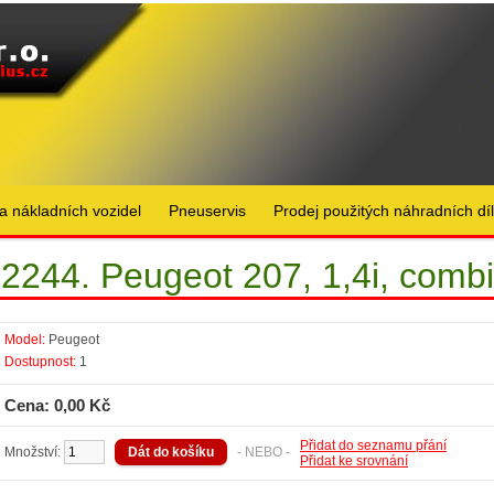
a nákladních vozidel
Pneuservis
Prodej použitých náhradních dí
2244. Peugeot 207, 1,4i, combi
Model:
Peugeot
Dostupnost:
1
Cena: 0,00 Kč
Přidat do seznamu přání
Množství:
- NEBO -
Přidat ke srovnání