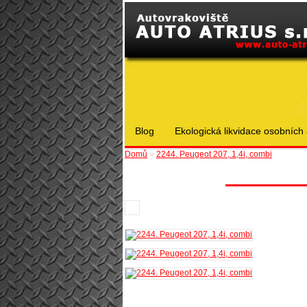
Blog
Ekologická likvidace osobních 
Domů
»
2244. Peugeot 207, 1,4i, combi