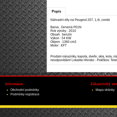
Popis
Náhradní díly na Peugeot 207, 1,4i, combi
Barva : červená P01N
Rok výroby : 2010
Obsah : benzín
Výkon : 54 KW
Objem : 1360 cm3
Motor : KFT
Prodám nárazníky, kapota, dveře, skla, kola, náp
neodpovídám! Lokalita Hlinsko - Pokřikov. Telef
'); $('.success').fadeIn('slow'); $('#cart-total').html(json['total']); $('html, body').animate({ 
Informace
Zákaznický ser
Obchodní podmínky
Mapa stránky
Podmínky registrace