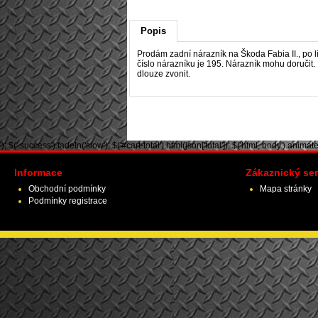
Popis
Prodám zadní nárazník na Škoda Fabia II., po li
číslo nárazníku je 195. Nárazník mohu doručit.
dlouze zvonit.
'); $('.success').fadeIn('slow'); $('#cart-total').html(json['total']); $('html, body').animate({ 
Informace
Zákaznický ser
Obchodní podmínky
Mapa stránky
Podmínky registrace