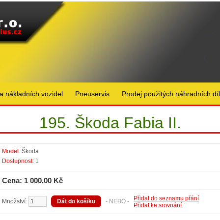
a nákladních vozidel
Pneuservis
Prodej použitých náhradních dí
195. Škoda Fabia II.
Model:
Škoda
Dostupnost:
1
Cena: 1 000,00 Kč
Přidat do seznamu přání
Množství:
- NEBO -
Přidat ke srovnání