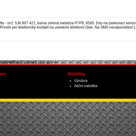
ftu
-
or.č. 5J6 807 421
, barva
zelená metalíza P7P9, 9585. Díry na parkovací senzor
 Prosím jen telefonický kontakt na uvedené telefonní číslo. Na SMS neodpovídám! L
scrollTop: 0 }, 'slow'); } } }); }); //-->
vis
Doplňky
Výrobce
Akční nabídka