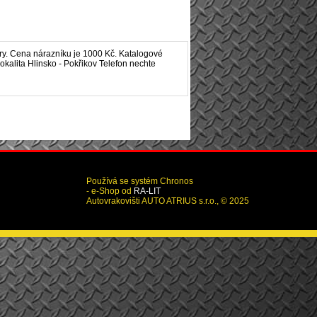
y.
Cena nárazníku je 1000 Kč. Katalogové
okalita Hlinsko - Pokřikov Telefon nechte
Používá se systém Chronos
- e-Shop od
RA-LIT
Autovrakovišti AUTO ATRIUS s.r.o., © 2025