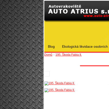
Blog
Ekologická likvidace osobních 
Domů
»
195. Škoda Fabia II.