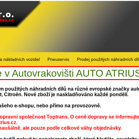
a nákladních vozidel
Pneuservis
Prodej použitých náhradních dí
te v Autovrakovišti AUTO ATRIUS 
 použitých náhradních dílů na různé evropské značky aut
, Citroën. Nové zboží je naskladňováno každé pondělí.
šeho e-shopu, nebo přímo na provozovně.
 dopravní společnost Toptrans. O ceně dopravy se informujte 
rius.cz
.
paušálně, ale pouze podle celkové váhy objednávky.