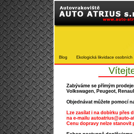
Blog
Ekologická likvidace osobních 
Vítej
Zabýváme se přímým prodejem
Volkswagen, Peugeot, Renault
Objednávat můžete pomocí na
Lze zasílat i na dobírku přes
na e-mailu
autoatrius@auto-at
Cenu dopravy nelze stanovit 