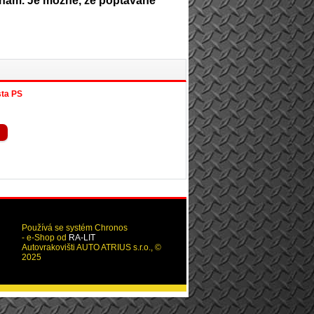
e nám. Je možné, že poptávané
ta PS
Používá se systém Chronos
- e-Shop od
RA-LIT
Autovrakovišti AUTO ATRIUS s.r.o., ©
2025