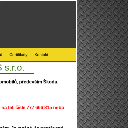
lů
Certifikáty
Kontakt
s.r.o.
omobilů, především Škoda,
na tel. čísle 777 666 815 nebo