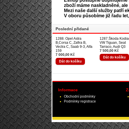
Eshop postupně doplňujeme a 
zboží máme naskladněné, ale 
Mezi naše další služby patří 
V oboru působíme již řadu let
Poslední přidané
1288. Opel Astra
1287.Škoda Kodia
B,Corsa C, Zafira B,
VW Tiguan, Seat
Vectra C, Saab 9-3, Alfa
Tarraco, Audi Q3
159
7 500,00 Kč
7 000,00 Kč
Informace
Z
Obchodní podmínky
Podmínky registrace