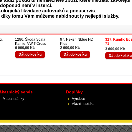
tudíž pokud tu nenaleznete zboží, které hledáte, zavolejt
doposud není v inzerci.
ekologická likvidace autovraků a pneuservis.
, díky tomu Vám můžeme nabídnout ty nejlepší služby.
q,
1286. Škoda Scala,
97. Nexen Nblue HD
327. Kumho Ecs
Kamiq, VW T-Cross
Plus
71
6 000,00 Kč
2 600,00 Kč
3 600,00 Kč
ákaznický servis
Doplňky
Mapa stránky
Výrobce
Akční nabídka