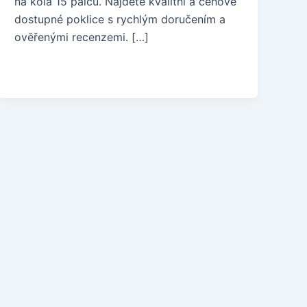
na kola 15 palců. Najděte kvalitní a cenově
dostupné poklice s rychlým doručením a
ověřenými recenzemi. […]