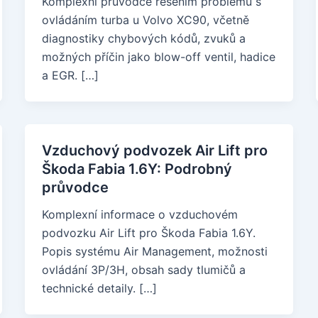
Komplexní průvodce řešením problémů s
ovládáním turba u Volvo XC90, včetně
diagnostiky chybových kódů, zvuků a
možných příčin jako blow-off ventil, hadice
a EGR. […]
Vzduchový podvozek Air Lift pro
Škoda Fabia 1.6Y: Podrobný
průvodce
Komplexní informace o vzduchovém
podvozku Air Lift pro Škoda Fabia 1.6Y.
Popis systému Air Management, možnosti
ovládání 3P/3H, obsah sady tlumičů a
technické detaily. […]