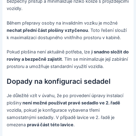
bezpečný přístup a minimalizuje riziko kolize s projíždějícími
vozidly.
Během přepravy osoby na invalidním vozíku je možné
nechat přední část plošiny vztyčenou
. Toto řešení slouží
k maximalizaci dostupného vnitřního prostoru v kabině.
Pokud plošina není aktuálně potřeba, lze ji
snadno složit do
roviny a bezpečně zajistit
. Tím se minimalizuje její zabírání
prostoru a umožňuje standardní využití vozidla.
Dopady na konfiguraci sedadel
Je důležité vzít v úvahu, že po provedení úpravy instalací
plošiny
není možné používat pravé sedadlo ve 2. řadě
vozidla, pokud je konfigurace vybavena třemi
samostatnými sedadly. V případě lavice ve 2. řadě je
omezena
pravá část této lavice
.