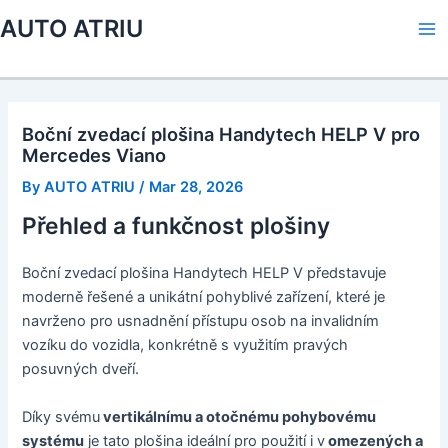
Skip
AUTO ATRIU
to
Ma
content
Me
Boční zvedací plošina Handytech HELP V pro
Mercedes Viano
By
AUTO ATRIU
/
Mar 28, 2026
Přehled a funkčnost plošiny
Boční zvedací plošina Handytech HELP V představuje
moderně řešené a unikátní pohyblivé zařízení, které je
navrženo pro usnadnění přístupu osob na invalidním
vozíku do vozidla, konkrétně s využitím pravých
posuvných dveří.
Díky svému
vertikálnímu a otočnému pohybovému
systému
je tato plošina ideální pro použití i v
omezených a